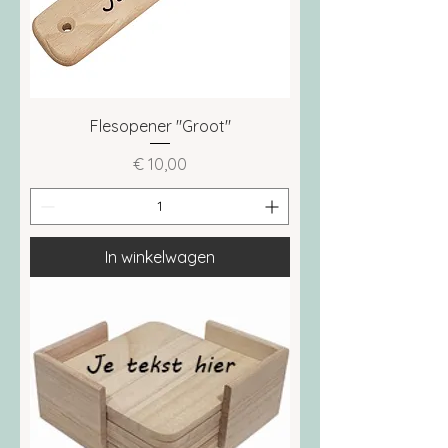
Flesopener "Groot"
Prijs
€ 10,00
In winkelwagen