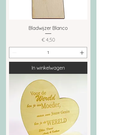
Bladwijzer Blanco
Prijs
€ 4,50
In winkelwagen