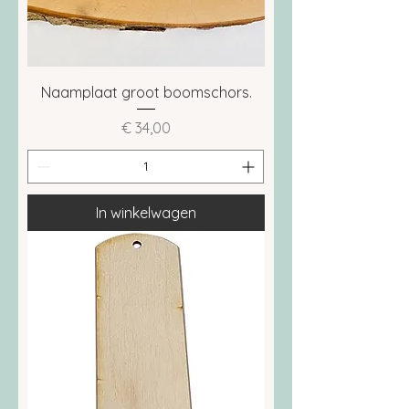
Naamplaat groot boomschors.
Prijs
€ 34,00
In winkelwagen