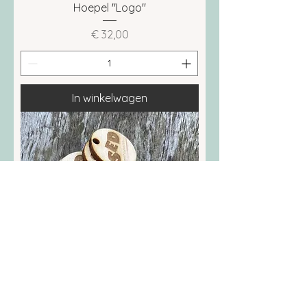
Hoepel "Logo"
Prijs
€ 32,00
In winkelwagen