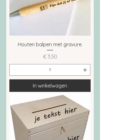
Houten balpen met gravure.
Prijs
€ 3,50
In winkelwagen