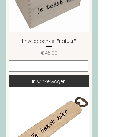
Enveloppenkist "natuur"
Prijs
€ 45,00
In winkelwagen