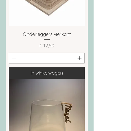
Onderleggers vierkant
Prijs
€ 12,50
In winkelwagen